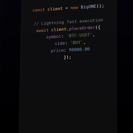
();
BigONE
new
 = 
client
const
// Lightning fast execution
{
(
placeOrder
.
client
await
,
'BTC-USDT'
: 
symbol
,
'BUY'
: 
side
98000.00
: 
price
);
}